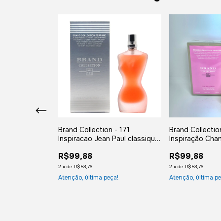
on 007
Brand Collection - 171
Brand Collectio
re 25ml
Inspiracao Jean Paul classique
Inspiração Cha
25ml
R$99,88
R$99,88
2
x
de
R$53,76
2
x
de
R$53,76
ça!
Atenção, última peça!
Atenção, última pe