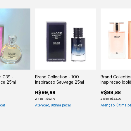
n 039 -
Brand Collection - 100
Brand Collectio
nce 25ml
Inspiracao Sauvage 25ml
Inspiracao Idol
R$99,88
R$99,88
2
x
de
R$53,76
2
x
de
R$53,76
ça!
Atenção, última peça!
Atenção, última p