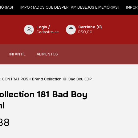
IMPORTADOS QUE DESPERTAM DESEJOS E MEMÓRIAS!
IMPORTADOS Q
Login
/
Carrinho
(
0
)
Cadastre-se
R$0,00
INFANTIL
ALIMENTOS
>
CONTRATIPOS
>
Brand Collection 181 Bad Boy EDP
ollection 181 Bad Boy
l
88