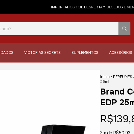
IMPORTADOS QUE DESPERTAM DESEJOS E MEMÓRIAS!
IDADOS
VICTORIAS SECRETS
SUPLEMENTOS
ACESSÓRIOS
Início
>
PERFUMES
25ml
Brand C
EDP 25m
R$139,
3
x de
R$50,93