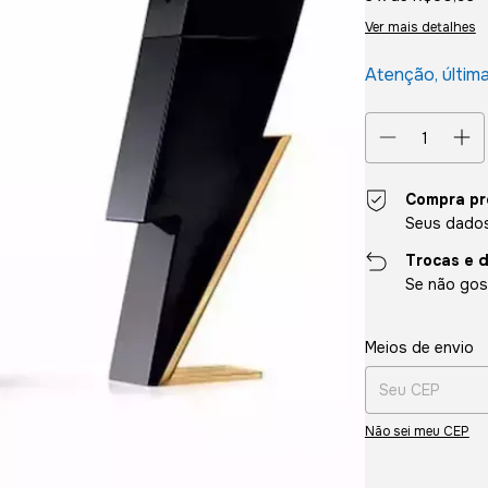
Ver mais detalhes
Atenção, últim
Compra pr
Seus dados
Trocas e 
Se não gost
Entregas para o CE
Meios de envio
Não sei meu CEP