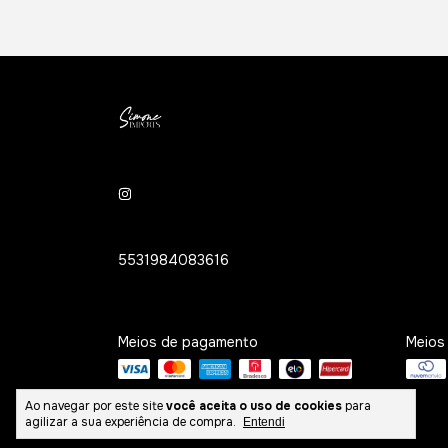
5531984083616
Meios de pagamento
Meios
Ao navegar por este site
você aceita o uso de cookies
para
agilizar a sua experiência de compra.
Entendi