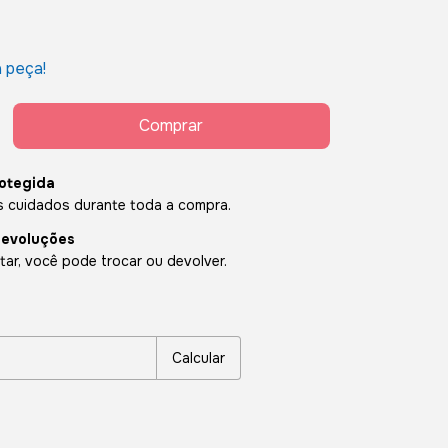
a peça!
otegida
 cuidados durante toda a compra.
devoluções
ar, você pode trocar ou devolver.
P:
Alterar CEP
Calcular