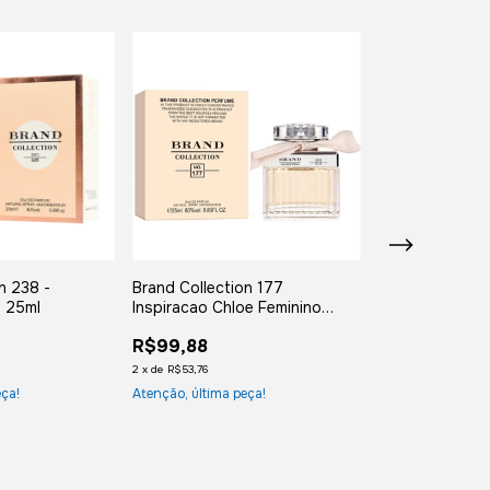
n 238 -
Brand Collection 177
Brand Collectio
ê 25ml
Inspiracao Chloe Feminino
168 200ml insp
25ml
R$99,88
R$129,88
2
x
de
R$53,76
2
x
de
R$69,90
eça!
Atenção, última peça!
Atenção, última p