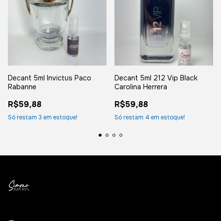
Decant 5ml Invictus Paco
Decant 5ml 212 Vip Black
Rabanne
Carolina Herrera
R$59,88
R$59,88
Só restam
3
em estoque!
Só restam
4
em estoque!