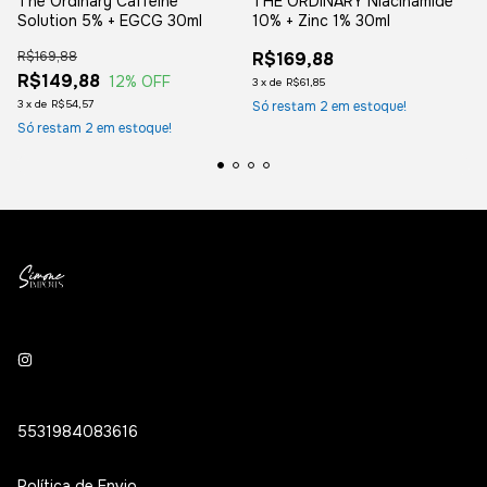
The Ordinary Caffeine
THE ORDINARY Niacinamide
Solution 5% + EGCG 30ml
10% + Zinc 1% 30ml
R$169,88
R$169,88
R$149,88
12
% OFF
3
x
de
R$61,85
3
x
de
R$54,57
Só restam
2
em estoque!
Só restam
2
em estoque!
5531984083616
Política de Envio