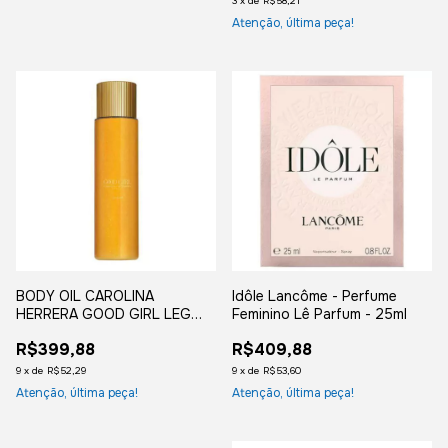
3
x
de
R$58,21
Atenção, última peça!
BODY OIL CAROLINA
Idôle Lancôme - Perfume
HERRERA GOOD GIRL LEG
Feminino Lê Parfum - 25ml
ELIXIR 200ml
R$399,88
R$409,88
9
x
de
R$52,29
9
x
de
R$53,60
Atenção, última peça!
Atenção, última peça!