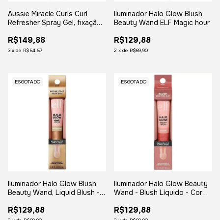
Aussie Miracle Curls Curl
Iluminador Halo Glow Blush
Refresher Spray Gel, fixação
Beauty Wand ELF Magic hour
máxima, para todos os tipos
R$149,88
R$129,88
de cabelo
3
x
de
R$54,57
2
x
de
R$69,90
ESGOTADO
ESGOTADO
Iluminador Halo Glow Blush
Iluminador Halo Glow Beauty
Beauty Wand, Liquid Blush -
Wand - Blush Líquido - Cor
Berry Radiant
Rosé You Slay -
R$129,88
R$129,88