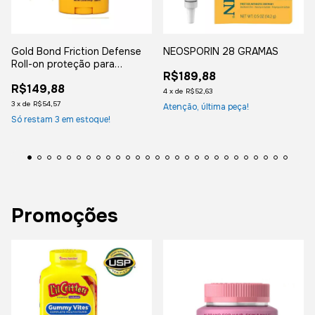
Gold Bond Friction Defense
NEOSPORIN 28 GRAMAS
Roll-on proteção para
R$189,88
assaduras entre as pernas
R$149,88
49g
4
x
de
R$52,63
3
x
de
R$54,57
Atenção, última peça!
Só restam
3
em estoque!
Promoções