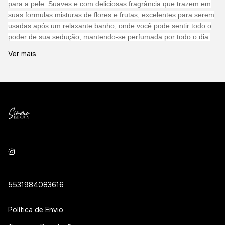
para a pele. Suaves e com deliciosas fragrância que trazem em
suas formulas misturas de flores e frutas, excelentes para serem
usadas após um relaxante banho, onde você pode sentir todo o
poder de sua sedução, mantendo-se perfumada por todo o dia.
Além do delicioso perfume, proporcionam uma incrível
Ver mais
hidratação, carregando em sua fórmula Vitamina E, responsável
pela formação e regeneração dos tecidos da pele, Vitamina C,
responsável pelo retardamento do envelhecimento da pele,
extrato de aveia e óleos de semente de uva. Não deixe de ver
comprar junto a linha de cremes hidratantes, completando assim
a combinação da sua fragrância preferida.
5531984083616
Política de Envio