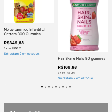
Multivitaminico Infantil Lil
Critters 300 Gummies
R$349,88
8
x
de
R$50,83
Só restam
2
em estoque!
Hair Skin e Nails 90 gummies
R$169,88
3
x
de
R$61,85
Só restam
2
em estoque!