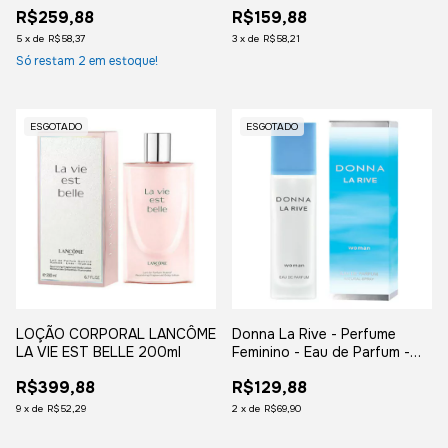
Good Girl
R$259,88
R$159,88
5
x
de
R$58,37
3
x
de
R$58,21
Só restam
2
em estoque!
ESGOTADO
ESGOTADO
LOÇÃO CORPORAL LANCÔME
Donna La Rive - Perfume
LA VIE EST BELLE 200ml
Feminino - Eau de Parfum -
90ml
R$399,88
R$129,88
9
x
de
R$52,29
2
x
de
R$69,90