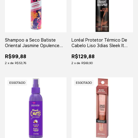
Shampoo a Seco Batiste
Loréal Protetor Térmico De
Oriental Jasmine Opulence
Cabelo Liso 3dias Sleek It
200ml/120g
170ml
R$99,88
R$129,88
2
x
de
R$53,76
2
x
de
R$69,90
ESGOTADO
ESGOTADO