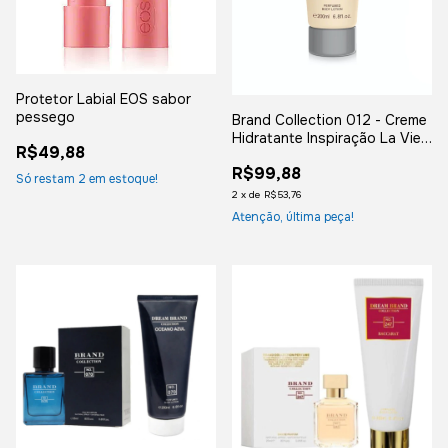
Protetor Labial EOS sabor
pessego
Brand Collection 012 - Creme
Hidratante Inspiração La Vie
R$49,88
Est Belle - 200ml
R$99,88
Só restam
2
em estoque!
2
x
de
R$53,76
Atenção, última peça!