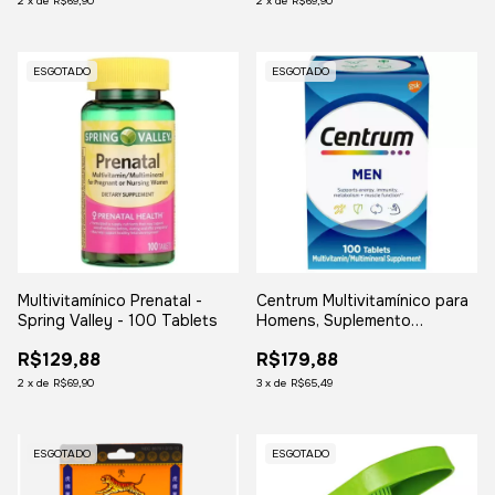
2
x
de
R$69,90
2
x
de
R$69,90
ESGOTADO
ESGOTADO
Multivitamínico Prenatal -
Centrum Multivitamínico para
Spring Valley - 100 Tablets
Homens, Suplemento
Multivitamínico/Multimineral -
R$129,88
R$179,88
100 unidades
2
x
de
R$69,90
3
x
de
R$65,49
ESGOTADO
ESGOTADO