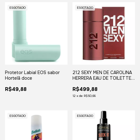
ESGOTADO
ESGOTADO
Protetor Labial EOS sabor
212 SEXY MEN DE CAROLINA
Hortelã doce
HERRERA EAU DE TOILETTE
100ml
R$49,88
R$499,88
12
x
de
R$50,66
ESGOTADO
ESGOTADO