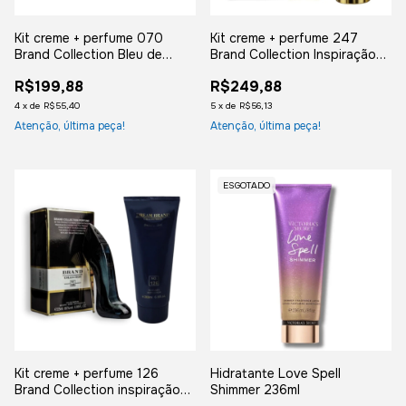
Kit creme + perfume 070
Kit creme + perfume 247
Brand Collection Bleu de
Brand Collection Inspiração
Chanel
Bacarat
R$199,88
R$249,88
4
x
de
R$55,40
5
x
de
R$56,13
Atenção, última peça!
Atenção, última peça!
ESGOTADO
Kit creme + perfume 126
Hidratante Love Spell
Brand Collection inspiração
Shimmer 236ml