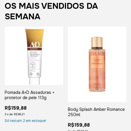
OS MAIS VENDIDOS DA
SEMANA
Pomada A+D Assaduras +
protetor de pele 113g
R$159,88
Body Splash Amber Romance
250ml
3
x
de
R$58,21
Só restam
2
em estoque!
R$159,88