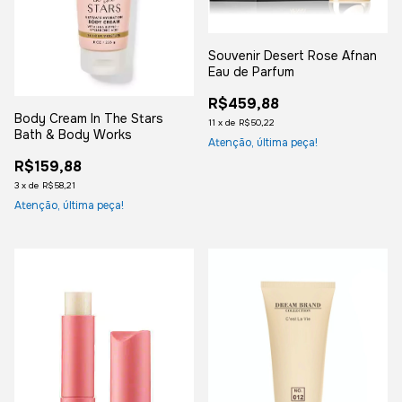
Souvenir Desert Rose Afnan
Eau de Parfum
R$459,88
Body Cream In The Stars
11
x
de
R$50,22
Bath & Body Works
Atenção, última peça!
R$159,88
3
x
de
R$58,21
Atenção, última peça!