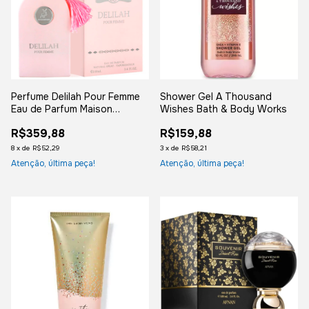
Perfume Delilah Pour Femme
Shower Gel A Thousand
Eau de Parfum Maison
Wishes Bath & Body Works
Alhambra 100ml - Feminino
R$359,88
R$159,88
8
x
de
R$52,29
3
x
de
R$58,21
Atenção, última peça!
Atenção, última peça!