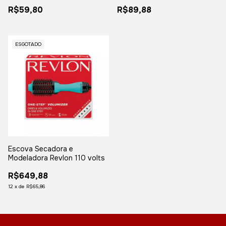
Desodorante, Sólido Invisível
unidades
R$59,80
R$89,88
14g
ESGOTADO
Escova Secadora e
Modeladora Revlon 110 volts
R$649,88
12
x
de
R$65,86