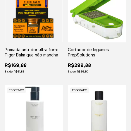
Pomada anti-dor ultra forte
Cortador de legumes
Tiger Balm que não mancha
PrepSolutions
R$169,88
R$299,88
3
x
de
R$61,85
6
x
de
R$56,80
ESGOTADO
ESGOTADO