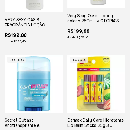
Very Sexy Oasis - body
VERY SEXY OASIS
splash 250ml | VICTORIA'S
FRAGRÂNCIA LOÇÃO
SECRET
CORPORAL CREME
R$199,88
R$199,88
4
x
de
R$55,40
4
x
de
R$55,40
ESGOTADO
ESGOTADO
Secret Outlast
Carmex Daily Care Hidratante
Antitranspirante e
Lip Balm Sticks 25g 3